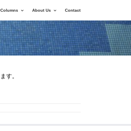
Columns
About Us
Contact
始します。