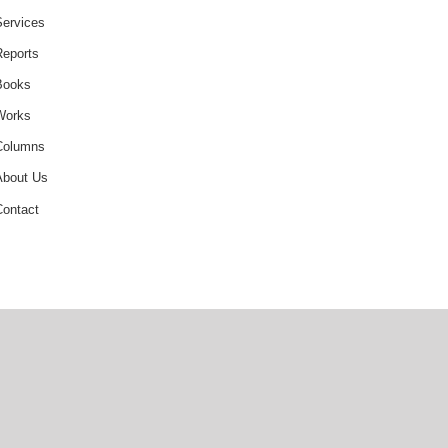
Services
Reports
Books
Works
Columns
About Us
Contact