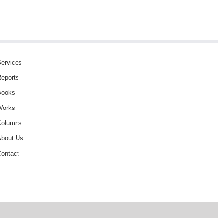
Services
Reports
Books
Works
Columns
About Us
Contact