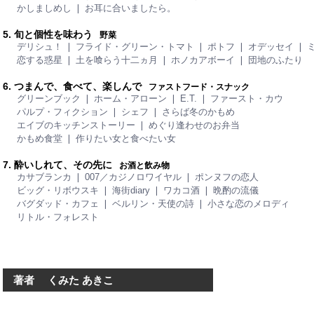
かしましめし ❘ お耳に合いましたら。
5. 旬と個性を味わう
野菜
デリシュ！ ❘ フライド・グリーン・トマト ❘ ポトフ ❘ オデッセイ ❘ 
恋する惑星 ❘ 土を喰らう十二ヵ月 ❘ ホノカアボーイ ❘ 団地のふたり
6. つまんで、食べて、楽しんで
ファストフード・スナック
グリーンブック ❘ ホーム・アローン ❘ E.T. ❘ ファースト・カウ
パルプ・フィクション ❘ シェフ ❘ さらば冬のかもめ
エイブのキッチンストーリー ❘ めぐり逢わせのお弁当
かもめ食堂 ❘ 作りたい女と食べたい女
7. 酔いしれて、その先に
お酒と飲み物
カサブランカ ❘ 007／カジノロワイヤル ❘ ポンヌフの恋人
ビッグ・リボウスキ ❘ 海街diary ❘ ワカコ酒 ❘ 晩酌の流儀
バグダッド・カフェ ❘ ベルリン・天使の詩 ❘ 小さな恋のメロディ
リトル・フォレスト
著者 くみた あきこ