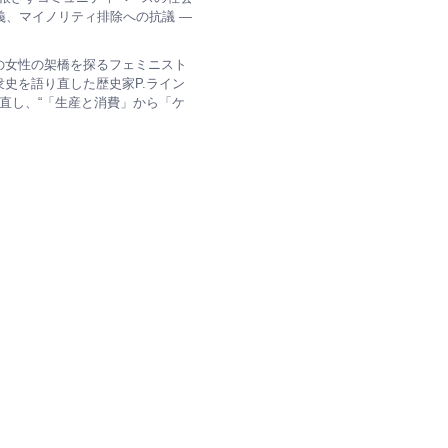
義、マイノリティ排除への抗議 —
の女性の架橋を探るフェミニスト
史を語り直した歴史家P.ライン
直し、“「生産と消費」から「ケ