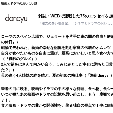
映画とドラマのおいしい話
雑誌・WEBで連載した75のエッセイを
「注文の多い映画館」「シネマとドラマのおいし
ローマのスペイン広場で、ジェラートを片手に束の間の自由と解
の休日』）
戦禍で失われた、新婚の幸せな記憶を刻む家庭の伝統のオムレツ
自分が食べたいものを自由に選び、最高においしいと思う食べ方
（『孤独のグルメ』）
2人で鍋をはさんで向かい合う、しみじみとした幸せに満ちた日
た？』）
母の違う4人姉妹の絆を結ぶ、夏の初めの梅仕事（『海街diary』
筆者の目に映る、映画やドラマの中の様々な料理、食べ物、食シ
いつか観たあの映画やドラマの記憶を思い起こし、もう一度観て
ます。
食と映画・ドラマの豊かな関係性を、著者独自の視点で丁寧に紐