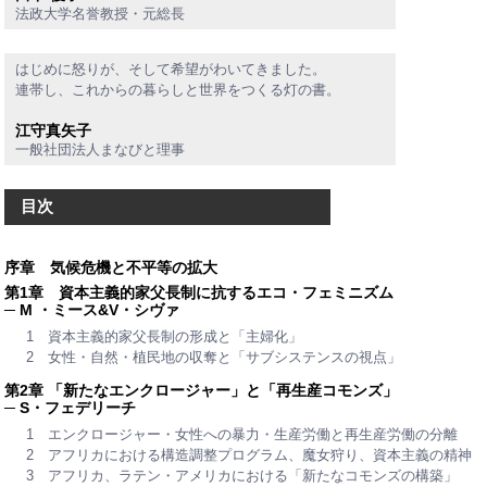
法政大学名誉教授・元総長
はじめに怒りが、そして希望がわいてきました。
連帯し、これからの暮らしと世界をつくる灯の書。
江守真矢子
一般社団法人まなびと理事
目次
序章 気候危機と不平等の拡大
第1章 資本主義的家父長制に抗するエコ・フェミニズム
─ M ・ミース&V・シヴァ
1 資本主義的家父長制の形成と「主婦化」
2 女性・自然・植民地の収奪と「サブシステンスの視点」
第2章 「新たなエンクロージャー」と「再生産コモンズ」
─ S・フェデリーチ
1 エンクロージャー・女性への暴力・生産労働と再生産労働の分離
2 アフリカにおける構造調整プログラム、魔女狩り、資本主義の精神
3 アフリカ、ラテン・アメリカにおける「新たなコモンズの構築」