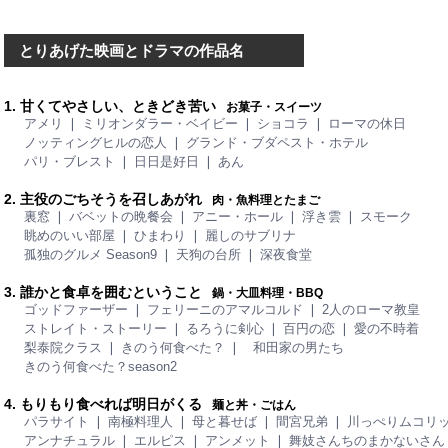
とりあげた映画とドラマの作品名
1. 甘くてやさしい、ときどき苦い
お菓子・スイーツ
アメリ ❘ ミリオンダラー・ベイビー ❘ ショコラ ❘ ローマの休日
ノッティングヒルの恋人 ❘ グランド・ブダペスト・ホテル
パリ・ブレスト ❘ 日日是好日 ❘ あん
2. 主役のごちそうを召しあがれ
肉・魚料理とたまご
裏窓 ❘ バベットの晩餐会 ❘ アニー・ホール ❘ 浮き雲 ❘ スモーク
眺めのいい部屋 ❘ ひまわり ❘ 麗しのサブリナ
孤独のグルメ Season9 ❘ 天狗の台所 ❘ 深夜食堂
3. 誰かと食卓を囲むということ
鍋・大皿料理・BBQ
ゴッドファーザー ❘ フェリーニのアマルコルド ❘ 2人のローマ教皇
ストレイト・ストーリー ❘ るろうに剣心 ❘ 百円の恋 ❘ 愛の不時着
梨泰院クラス ❘ きのう何食べた？ ❘ 和田家の男たち
きのう何食べた？season2
4. もりもり食べれば明日がくる
麺と丼・ごはん
パラサイト ❘ 南極料理人 ❘ 母と暮せば ❘ 間宮兄弟 ❘ 川っぺりムコリ
アンナチュラル ❘ エルピス ❘ アンメット ❘ 舞妓さんちのまかないさん