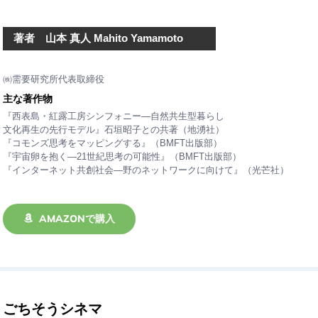
著者 山本 真人 Mahito Yamamoto
㈱需要研究所代表取締役
主な著作物
『西表島・紅露工房シンフォニー―自然共生型暮らし
文化再生の先行モデル』石垣昭子との共著（地湧社）
『コモンズ思考をマッピングする』（BMFT出版部）
『宇宙卵を抱く―21世紀思考の可能性』（BMFT出版部）
『インターネット共創社会―野のネットワークに向けて』（光芒社）
AMAZONで購入
ごちそうシネマ