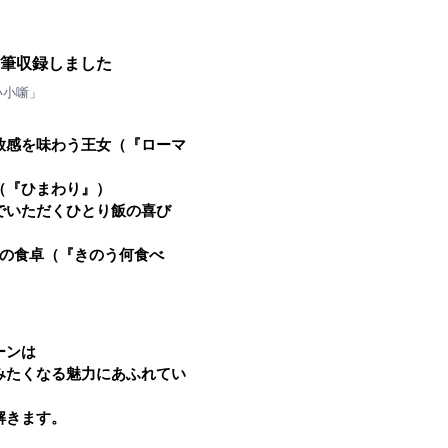
加筆収録しました
い小噺」
放感を味わう王女（『ローマ
（『ひまわり』）
でいただくひとり飯の喜び
常の食卓（『きのう何食べ
）
ーンは
みたくなる魅力にあふれてい
解きます。