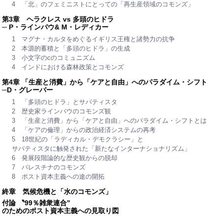
4 「北」のフェミニストにとっての「再生産領域のコモンズ」
第3章 ヘラクレス vs 多頭のヒドラ
─ P・ラインバウ& M・レディカー
1 マグナ・カルタをめぐるイギリス王権と諸勢力の抗争
2 本源的蓄積と「多頭のヒドラ」の生成
3 小文字のcのコミュニズム
4 インドにおける森林政策とコモンズ
第4章 「生産と消費」から「ケアと自由」へのパラダイム・シフト
─D・グレーバー
1 「多頭のヒドラ」とサパティスタ
2 歴史家ラインバウのコモンズ観
3 「生産と消費」から「ケアと自由」へのパラダイム・シフトとは
4 「ケアの倫理」からの政治経済システムの再考
5 18世紀の「ラディカル・デモクラシー」と
サパティスタに触発された「新たなインターナショナリズム」
6 発展段階論的な歴史観からの脱却
7 パレスチナのコモンズ
8 ポスト資本主義への途の開拓
終章 気候危機と「水のコモンズ」
付論 〝99％雑衆連合”
のためのポスト資本主義への見取り図