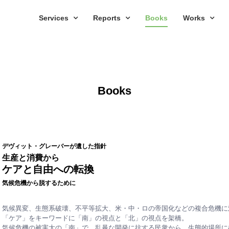
Services
Reports
Books
Works
Books
デヴィット・グレーバーが遺した指針
生産と消費から
ケアと自由への転換
気候危機から脱するために
気候異変、生態系破壊、不平等拡大、米・中・ロの帝国化などの複合危機に
「ケア」をキーワードに「南」の視点と「北」の視点を架橋。
気候危機の被害大の「南」で、乱暴な開発に抗する民衆から、生態的場所に