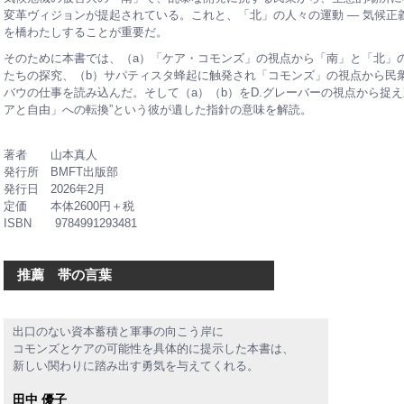
変革ヴィジョンが提起されている。これと、「北」の人々の運動 — 気候正
を橋わたしすることが重要だ。
そのために本書では、（a）「ケア・コモンズ」の視点から「南」と「北」
たちの探究、（b）サパティスタ蜂起に触発され「コモンズ」の視点から民衆
バウの仕事を読み込んだ。そして（a）（b）をD.グレーバーの視点から捉え
アと自由」への転換”という彼が遺した指針の意味を解読。
著者 山本真人
発行所 BMFT出版部
発行日 2026年2月
定価 本体2600円＋税
ISBN 9784991293481
推薦 帯の言葉
出口のない資本蓄積と軍事の向こう岸に
コモンズとケアの可能性を具体的に提示した本書は、
新しい関わりに踏み出す勇気を与えてくれる。
田中 優子