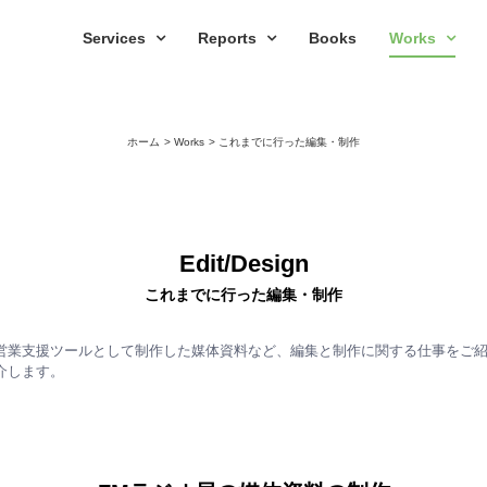
Services
Reports
Books
Works
ホーム
Works
これまでに行った編集・制作
Edit/Design
これまでに行った編集・制作
営業支援ツールとして制作した媒体資料など、編集と制作に関する仕事をご
介します。