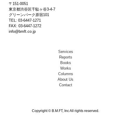
〒151-0051
東京都渋谷区千駄ヶ谷3-4-7
グリーンパーク原宿101
TEL: 03-6447-1271
FAX: 03-6447-1272
info@bmft.co.jp
Services
Reports
Books
Works
Columns
About Us
Contact
Copyright © B.M.FT, Inc All rights reserved.
Facebook
X
Pinterest
Instagram