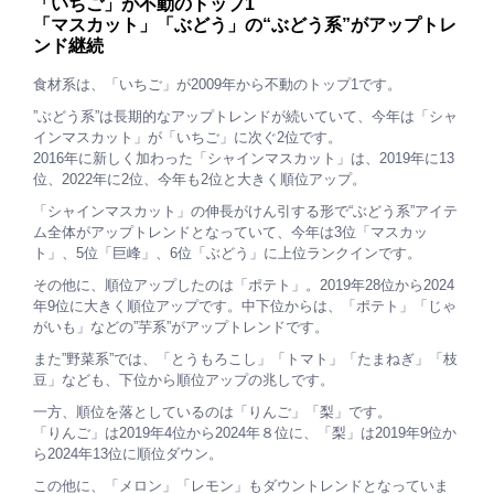
「いちご」が不動のトップ1
「マスカット」「ぶどう」の“ぶどう系”がアップトレ
ンド継続
食材系は、「いちご」が2009年から不動のトップ1です。
”ぶどう系”は長期的なアップトレンドが続いていて、今年は「シャ
インマスカット」が「いちご」に次ぐ2位です。
2016年に新しく加わった「シャインマスカット」は、2019年に13
位、2022年に2位、今年も2位と大きく順位アップ。
「シャインマスカット」の伸長がけん引する形で“ぶどう系”アイテ
ム全体がアップトレンドとなっていて、今年は3位「マスカッ
ト」、5位「巨峰」、6位「ぶどう」に上位ランクインです。
その他に、順位アップしたのは「ポテト」。2019年28位から2024
年9位に大きく順位アップです。中下位からは、「ポテト」「じゃ
がいも」などの”芋系”がアップトレンドです。
また”野菜系”では、「とうもろこし」「トマト」「たまねぎ」「枝
豆」なども、下位から順位アップの兆しです。
一方、順位を落としているのは「りんご」「梨」です。
「りんご」は2019年4位から2024年８位に、「梨」は2019年9位か
ら2024年13位に順位ダウン。
この他に、「メロン」「レモン」もダウントレンドとなっていま