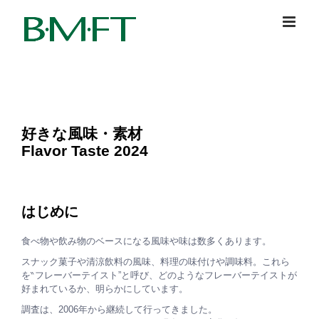
Skip
to
content
好きな風味・素材
Flavor Taste 2024
はじめに
食べ物や飲み物のベースになる風味や味は数多くあります。
スナック菓子や清涼飲料の風味、料理の味付けや調味料。これら
を‶フレーバーテイスト”と呼び、どのようなフレーバーテイストが
好まれているか、明らかにしています。
調査は、2006年から継続して行ってきました。